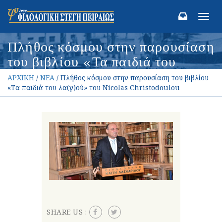
Toggl
navig
Πλήθος κόσμου στην παρουσίαση
του βιβλίου «Τα παιδιά του
λα(γ)ού» του Nicolas
ΑΡΧΙΚΗ
/
ΝΕΑ
/ Πλήθος κόσμου στην παρουσίαση του βιβλίου
Christodoulou
«Τα παιδιά του λα(γ)ού» του Nicolas Christodoulou
SHARE US :