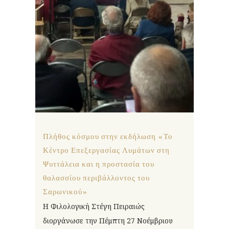
Πλήθος κόσμου στην εκδήλωση «Το
Κέντρο Επεξεργασίας Λυμάτων στη
Ψυττάλεια και η προστασία του
θαλασσίου περιβάλλοντος του
Σαρωνικού»
H Φιλολογική Στέγη Πειραιώς
διοργάνωσε την Πέμπτη 27 Νοέμβριου