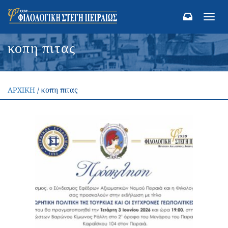
Toggl
navig
κοπη πιτας
ΑΡΧΙΚΗ
/ κοπη πιτας