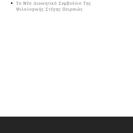
Το Νέο Διοικητικό Συμβούλιο Της
Φιλολογικής Στέγης Πειραιώς