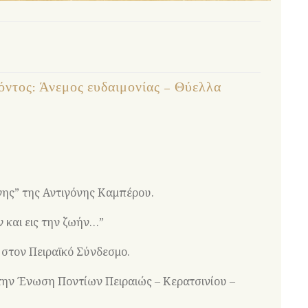
ντος: Άνεμος ευδαιμονίας – Θύελλα
νης” της Αντιγόνης Καμπέρου.
 και εις την ζωήν…”
στον Πειραϊκό Σύνδεσμο.
την Ένωση Ποντίων Πειραιώς – Κερατσινίου –