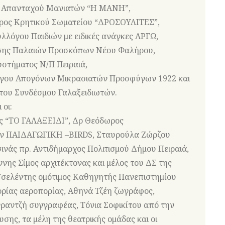
ς Απανταχού Μανιατών “Η ΜΑΝΗ”,
ρος Κρητικού Σωματείου “ΔΡΟΣΟΥΛΙΤΕΣ”,
λλόγου Παιδιών με ειδικές ανάγκες ΑΡΓΩ,
ωσης Παλαιών Προσκόπων Νέου Φαλήρου,
υστήματος Ν/Π Πειραιά,
λόγου Απογόνων Μικρασιατών Προσφύγων 1922 και
του Συνδέσμου Γαλαξειδιωτών.
οι:
ς “ΤΟ ΓΑΛΑΞΕΙΔΙ”, Δρ Θεόδωρος
ων ΠΑΙΔΑΓΩΓΙΚΗ –BIRDS, Σταυρούλα Ζώρζου
ινάς πρ. Αντιδήμαρχος Πολιτισμού Δήμου Πειραιά,
ης Σίμος αρχιτέκτονας και μέλος του ΔΣ της
 Τσελέντης ομότιμος Καθηγητής Πανεπιστημίου
ορίας αεροπορίας, Αθηνά Τζέη ζωγράφος,
ραντζή συγγραφέας, Τόνια Σοφικίτου από την
ης, τα μέλη της θεατρικής ομάδας και οι