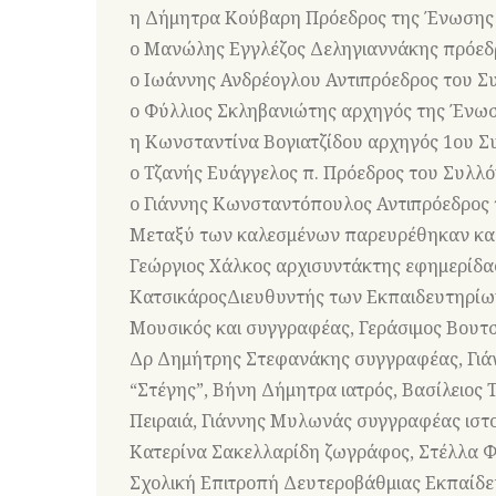
η Δήμητρα Κούβαρη Πρόεδρος της Ένωση
ο Μανώλης Εγγλέζος Δεληγιαννάκης πρόεδ
ο Ιωάννης Ανδρέογλου Αντιπρόεδρος του Συ
ο Φύλλιος Σκληβανιώτης αρχηγός της Έν
η Κωνσταντίνα Βογιατζίδου αρχηγός 1ου Σ
ο Τζανής Ευάγγελος π. Πρόεδρος του Συλ
ο Γιάννης Κωνσταντόπουλος Αντιπρόεδρος 
Μεταξύ των καλεσμένων παρευρέθηκαν και 
Γεώργιος Χάλκος αρχισυντάκτης εφημερίδα
ΚατσικάροςΔιευθυντής των Εκπαιδευτηρί
Μουσικός και συγγραφέας, Γεράσιμος Βουτσ
Δρ Δημήτρης Στεφανάκης συγγραφέας, Γιάνν
“Στέγης”, Βήνη Δήμητρα ιατρός, Βασίλειος
Πειραιά, Γιάννης Μυλωνάς συγγραφέας ιστ
Κατερίνα Σακελλαρίδη ζωγράφος, Στέλλα Φ
Σχολική Επιτροπή Δευτεροβάθμιας Εκπαίδευσ