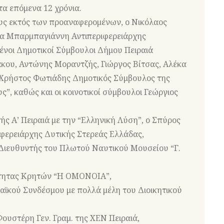
τα επόμενα 12 χρόνια.
υς εκτός των προαναφερομένων, ο Νικόλαος
ία Μπαρμπαγιάννη Αντιπεριφερειάρχης
μένοι Δημοτικοί Σύμβουλοι Δήμου Πειραιά
ου, Αντώνης Μοραντζής, Γιώργος Βίτσας, Αλέκα
ο Χρήστος Φωτιάδης Δημοτικός Σύμβουλος της
ς”, καθώς και οι κοινοτικοί σύμβουλοι Γεώργιος
ς Α’ Πειραιά με την “Ελληνική Λύση”, ο Σπύρος
φερειάρχης Δυτικής Στερεάς Ελλάδας,
 Διευθυντής του Πλωτού Ναυτικού Μουσείου “Γ.
ότητας Κρητών “Η ΟΜΟΝΟΙΑ”,
ϊκού Συνδέσμου με πολλά μέλη του Διοικητικού
ουστέρη Γεν. Γραμ. της ΧΕΝ Πειραιά,