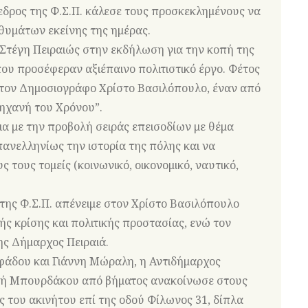
όεδρος της Φ.Σ.Π. κάλεσε τους προσκεκλημένους να
θυμάτων εκείνης της ημέρας.
Στέγη Πειραιώς στην εκδήλωση για την κοπή της
ου προσέφεραν αξιέπαινο πολιτιστικό έργο. Φέτος
ι τον Δημοσιογράφο Χρίστο Βασιλόπουλο, έναν από
ηχανή του Χρόνου”.
ια με την προβολή σειράς επεισοδίων με θέμα
ανελληνίως την ιστορία της πόλης και να
ς τους τομείς (κοινωνικό, οικονομικό, ναυτικό,
 της Φ.Σ.Π. απένειμε στον Χρίστο Βασιλόπουλο
 κρίσης και πολιτικής προστασίας, ενώ τον
ης Δήμαρχος Πειραιά.
άδου και Γιάννη Μώραλη, η Αντιδήμαρχος
ακή Μπουρδάκου από βήματος ανακοίνωσε στους
του ακινήτου επί της οδού Φίλωνος 31, δίπλα