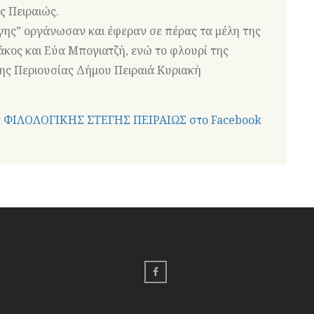
ς Πειραιώς.
ης” οργάνωσαν και έφεραν σε πέρας τα μέλη της
κος και Εύα Μπογιατζή, ενώ το φλουρί της
της Περιουσίας Δήμου Πειραιά Κυριακή
ς
ΦΙΛΟΛΟΓΙΚΗΣ ΣΤΕΓΗΣ ΠΕΙΡΑΙΩΣ στο Facebook