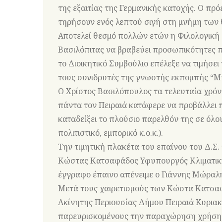
της εξαιτίας της Γερμανικής κατοχής. Ο πρ
τηρήσουν ενός λεπτού σιγή στη μνήμη των 
Αποτελεί θεσμό πολλών ετών η Φιλολογική 
Βασιλόπιτας να βραβεύει προσωπικότητες π
το Διοικητικό Συμβούλιο επέλεξε να τιμήσε
τους συνιδρυτές της γνωστής εκπομπής “Μ
Ο Χρίστος Βασιλόπουλος τα τελευταία χρόν
πάντα τον Πειραιά κατάφερε να προβάλλει π
καταδείξει το πλούσιο παρελθόν της σε όλου
πολιτιστικό, εμπορικό κ.ο.κ.).
Την τιμητική πλακέτα του επαίνου του Δ.Σ.
Κώστας Κατσαφάδος Υφυπουργός Κλιματικής
έγγραφο έπαινο απένειμε ο Γιάννης Μώραλ
Μετά τους χαιρετισμούς των Κώστα Κατσαφ
Ακίνητης Περιουσίας Δήμου Πειραιά Κυρι
παρευρισκομένους την παραχώρηση χρήσης 