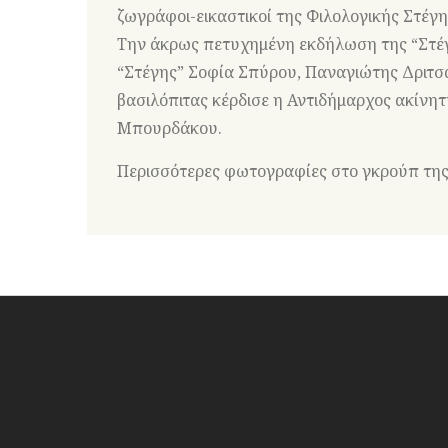
ζωγράφοι-εικαστικοί της Φιλολογικής Στέγη
Την άκρως πετυχημένη εκδήλωση της “Στέγ
“Στέγης” Σοφία Σπύρου, Παναγιώτης Δριτσά
βασιλόπιτας κέρδισε η Αντιδήμαρχος ακίνη
Μπουρδάκου.
Περισσότερες φωτογραφίες στο γκρούπ τη