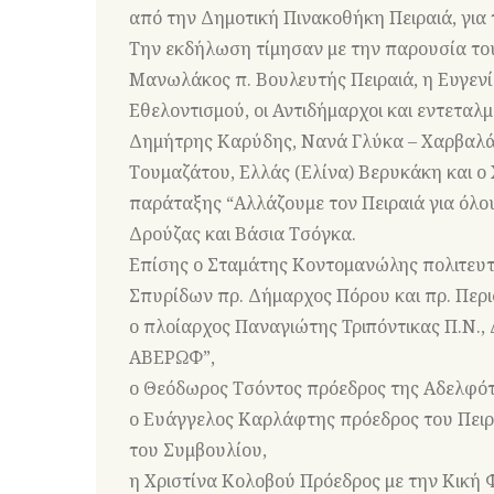
από την Δημοτική Πινακοθήκη Πειραιά, για 
Την εκδήλωση τίμησαν με την παρουσία το
Μανωλάκος π. Βουλευτής Πειραιά, η Ευγεν
Εθελοντισμού, οι Αντιδήμαρχοι και εντεταλ
Δημήτρης Καρύδης, Νανά Γλύκα – Χαρβαλάκ
Τουμαζάτου, Ελλάς (Ελίνα) Βερυκάκη και 
παράταξης “Αλλάζουμε τον Πειραιά για όλου
Δρούζας και Βάσια Τσόγκα.
Επίσης ο Σταμάτης Κοντομανώλης πολιτευτή
Σπυρίδων πρ. Δήμαρχος Πόρου και πρ. Περι
ο πλοίαρχος Παναγιώτης Τριπόντικας Π.Ν.,
ΑΒΕΡΩΦ”,
ο Θεόδωρος Τσόντος πρόεδρος της Αδελφ
ο Ευάγγελος Καρλάφτης πρόεδρος του Πειρα
του Συμβουλίου,
η Χριστίνα Κολοβού Πρόεδρος με την Κική Φ