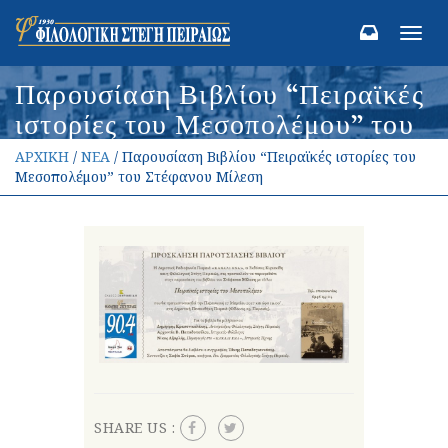
Toggl
navig
Παρουσίαση Βιβλίου “Πειραϊκές
ιστορίες του Μεσοπολέμου” του
Στέφανου Μίλεση
ΑΡΧΙΚΗ
/
ΝΕΑ
/ Παρουσίαση Βιβλίου “Πειραϊκές ιστορίες του
Μεσοπολέμου” του Στέφανου Μίλεση
SHARE US :