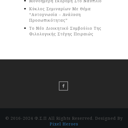
Μονοήμερη Εκδρομή Στο Ναύπλιο
Κύκλος Σεμιναρίων Με Θέμα
“Αυτογνωσία – Ανάλυση
Προσωπικότητας”
Το Νέο Διοικητικό Συμβούλιο Της
Φιλολογικής Στέγης Πειραιώς
© 2016-2024 Φ.Σ.Π All Rights Reserved. Designed By
Pixel Heroes