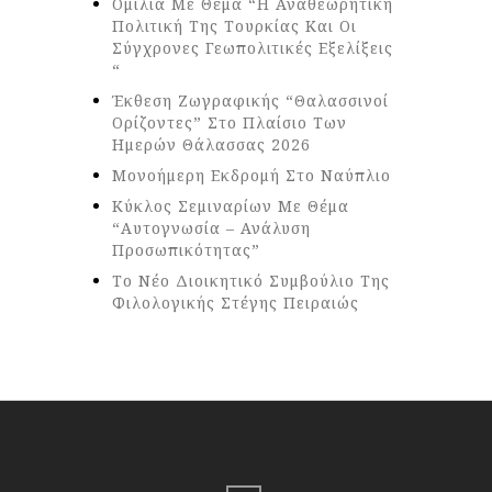
Ομιλία Με Θέμα “Η Αναθεωρητική
Πολιτική Της Τουρκίας Και Οι
Σύγχρονες Γεωπολιτικές Εξελίξεις
“
Έκθεση Ζωγραφικής “Θαλασσινοί
Ορίζοντες” Στο Πλαίσιο Των
Ημερών Θάλασσας 2026
Μονοήμερη Εκδρομή Στο Ναύπλιο
Κύκλος Σεμιναρίων Με Θέμα
“Αυτογνωσία – Ανάλυση
Προσωπικότητας”
Το Νέο Διοικητικό Συμβούλιο Της
Φιλολογικής Στέγης Πειραιώς