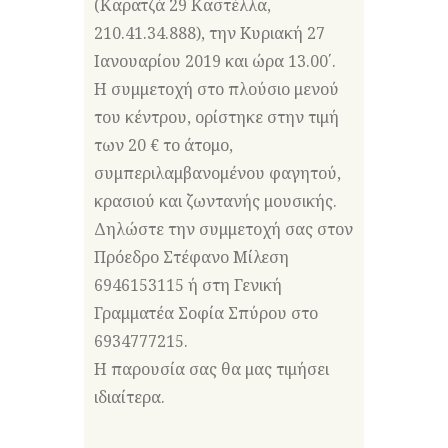
(Καρατζά 29 Καστέλλα,
210.41.34.888), την Κυριακή 27
Ιανουαρίου 2019 και ώρα 13.00΄.
Η συμμετοχή στο πλούσιο μενού
του κέντρου, ορίστηκε στην τιμή
των 20 € το άτομο,
συμπεριλαμβανομένου φαγητού,
κρασιού και ζων
τανής μουσικής.
Δηλώστε την συμμετοχή σας στον
Πρόεδρο Στέφανο Μίλεση
6946153115 ή στη Γενική
Γραμματέα Σοφία Σπύρου στο
6934777215.
Η παρουσία σας θα μας τιμήσει
ιδιαίτερα.