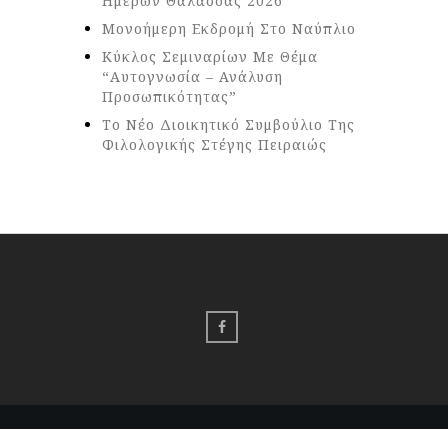
Ημερών Θάλασσας 2026
Μονοήμερη Εκδρομή Στο Ναύπλιο
Κύκλος Σεμιναρίων Με Θέμα
“Αυτογνωσία – Ανάλυση
Προσωπικότητας”
Το Νέο Διοικητικό Συμβούλιο Της
Φιλολογικής Στέγης Πειραιώς
© 2016-2024 Φ.Σ.Π All Rights Reserved. Designed By