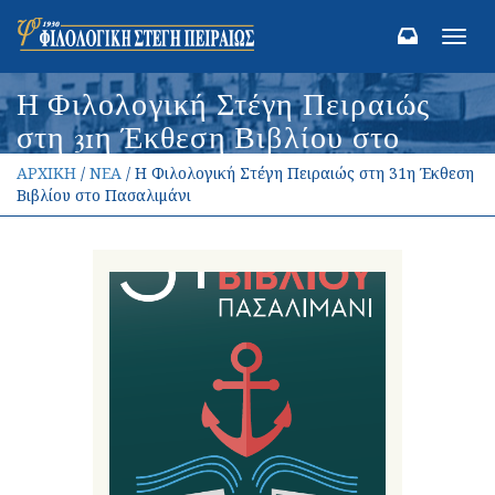
Toggl
navig
Η Φιλολογική Στέγη Πειραιώς
στη 31η Έκθεση Βιβλίου στο
Πασαλιμάνι
ΑΡΧΙΚΗ
/
ΝΕΑ
/ Η Φιλολογική Στέγη Πειραιώς στη 31η Έκθεση
Βιβλίου στο Πασαλιμάνι