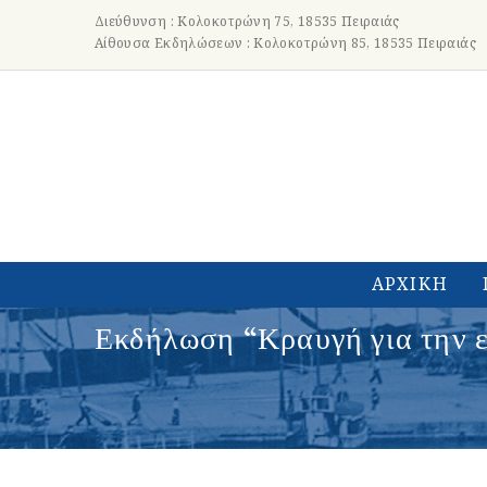
Διεύθυνση : Κολοκοτρώνη 75, 18535 Πειραιάς
Αίθουσα Εκδηλώσεων : Κολοκοτρώνη 85, 18535 Πειραιάς
ΑΡΧΙΚΗ
Εκδήλωση “Κραυγή για την ε