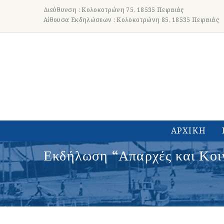
Διεύθυνση : Κολοκοτρώνη 75, 18535 Πειραιάς
Αίθουσα Εκδηλώσεων : Κολοκοτρώνη 85, 18535 Πειραιάς
ΑΡΧΙΚΗ
Εκδήλωση “Απαρχές και Κοιν