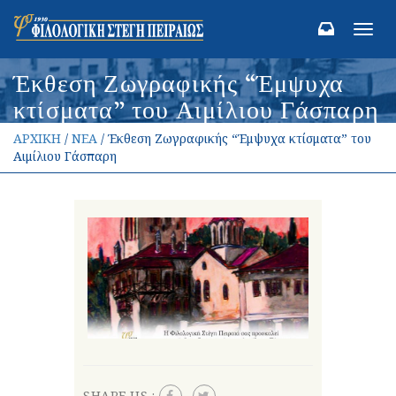
Toggl
navig
Έκθεση Ζωγραφικής “Έμψυχα
κτίσματα” του Αιμίλιου Γάσπαρη
ΑΡΧΙΚΗ
/
ΝΕΑ
/ Έκθεση Ζωγραφικής “Έμψυχα κτίσματα” του
Αιμίλιου Γάσπαρη
SHARE US :